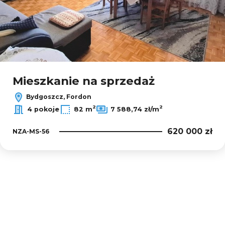
Mieszkanie na sprzedaż
Bydgoszcz, Fordon
2
2
4 pokoje
82 m
7 588,74 zł/m
620 000 zł
NZA-MS-56