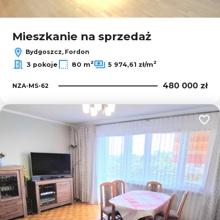
Mieszkanie na sprzedaż
Bydgoszcz, Fordon
2
2
3 pokoje
80 m
5 974,61 zł/m
480 000 zł
NZA-MS-62
Dodaj