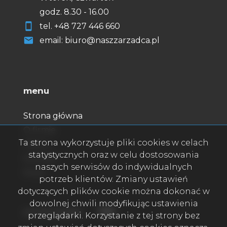
godz. 8.30 - 16.00
tel.
+48
727 446 660
email: biuro@naszzarzadca.pl
menu
Strona główna
O firmie
Ta strona wykorzystuje pliki cookies w celach
Oferty
statystycznych oraz w celu dostosowania
Kontakt
naszych serwisów do indywidualnych
Rodo
potrzeb klientów. Zmiany ustawień
dotyczących plików cookie można dokonać w
dowolnej chwili modyfikując ustawienia
Facebook
Facebook
social media
przeglądarki. Korzystanie z tej strony bez