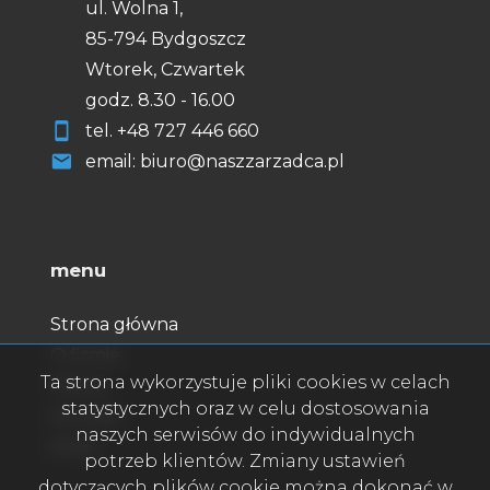
ul. Wolna 1,
85-794 Bydgoszcz
Wtorek, Czwartek
godz. 8.30 - 16.00
tel.
+48
727 446 660
email: biuro@naszzarzadca.pl
menu
Strona główna
O firmie
Ta strona wykorzystuje pliki cookies w celach
Oferty
statystycznych oraz w celu dostosowania
Kontakt
naszych serwisów do indywidualnych
Rodo
potrzeb klientów. Zmiany ustawień
dotyczących plików cookie można dokonać w