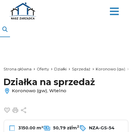
Strona główna
Oferty
Działki
Sprzedaż
Koronowo (gw)
Działka na sprzedaż
Koronowo (gw), Wtelno
Dodaj do ulubionych
Drukuj
Udostępnij
2
3150.00 m²
50,79 zł/m
NZA-GS-54