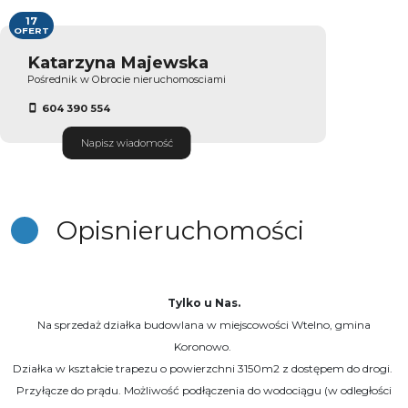
17
OFERT
Katarzyna Majewska
Pośrednik w Obrocie nieruchomosciami
604 390 554
Napisz wiadomość
Opis
nieruchomości
Tylko u Nas.
Na sprzedaż działka budowlana w miejscowości Wtelno, gmina
Koronowo.
Działka w kształcie trapezu o powierzchni 3150m2 z dostępem do drogi.
Przyłącze do prądu. Możliwość podłączenia do wodociągu (w odległości