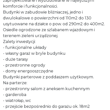
zaprojektowane i wybudowane w najwyższym
komforcie i funkcjonalności.
Budynki w zabudowie bliźniaczej, jedno i
dwulokalowe o powierzchni od 110m2 do 130
usytuowane na działce o pow. od 290m2 do 400m2.
Osiedle ogrodzone ze szlabanem wjazdowym i
terenem zieleni urządzonej.
Zalety inwestycji:
- funkcjonalne układy
- własny garaż w bryle budynku
- duże tarasy
- przestronne ogrody
- domy energooszczędne
Budynki parterowe z poddaszem użytkowym.
Na parterze:
- przestronny salom z aneksem kuchennym
- garderoba
- wiatrołap, wc
- przejście bezpośrednio do garażu ok. 18m2