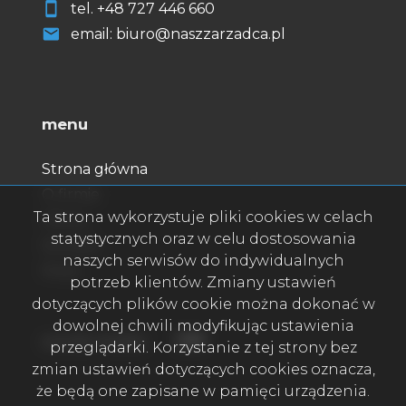
tel.
+48
727 446 660
email: biuro@naszzarzadca.pl
menu
Strona główna
O firmie
Ta strona wykorzystuje pliki cookies w celach
Oferty
statystycznych oraz w celu dostosowania
Kontakt
naszych serwisów do indywidualnych
Rodo
potrzeb klientów. Zmiany ustawień
dotyczących plików cookie można dokonać w
dowolnej chwili modyfikując ustawienia
Facebook
Facebook
social media
przeglądarki. Korzystanie z tej strony bez
zmian ustawień dotyczących cookies oznacza,
że będą one zapisane w pamięci urządzenia.