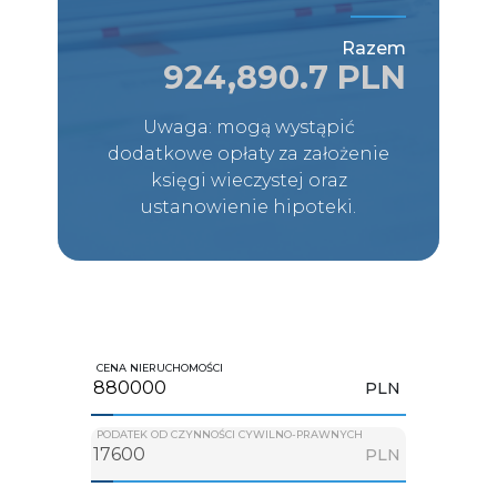
Razem
924,890.7 PLN
Uwaga: mogą wystąpić
dodatkowe opłaty za założenie
księgi wieczystej oraz
ustanowienie hipoteki.
CENA NIERUCHOMOŚCI
PLN
PODATEK OD CZYNNOŚCI CYWILNO-PRAWNYCH
PLN