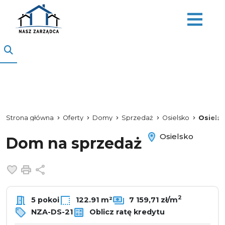
Strona główna
Oferty
Domy
Sprzedaż
Osielsko
Osiels
Osielsko
Dom na sprzedaż
Dodaj do ulubionych
Drukuj
Udostępnij
2
5 pokoi
122.91 m²
7 159,71 zł/m
NZA-DS-21
Oblicz ratę kredytu