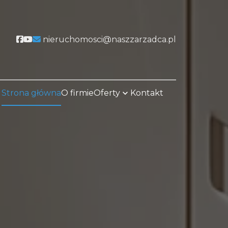
Social link
Social link
nieruchomosci@naszzarzadca.pl
Strona główna
O firmie
Oferty
Kontakt
favorite