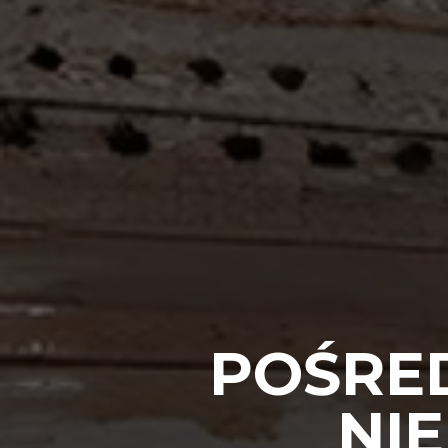
POŚRE
NI